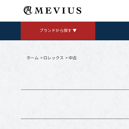
ブランドから探す ▼
ROLEX
ロレックス
ホーム
>
ロレックス
>
中古
AUDEMARS PIGUET
V
オーデマ ピゲ
CHANEL
シャネル
Jaeger LeCoultre
ジャガールクルト