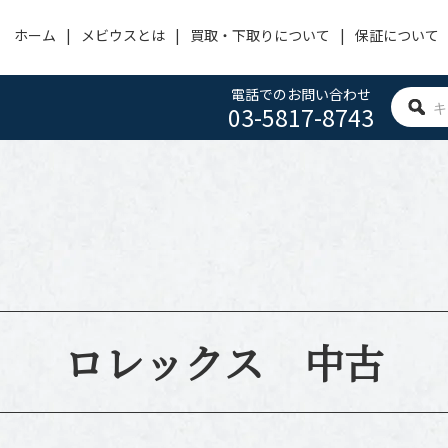
ホーム
メビウスとは
買取・下取りについて
保証について
電話でのお問い合わせ
03-5817-8743
OMEGA
PANERAI
HUBLOT
オメガ
パネライ
ウブロ
ACHERONCONSTANTIN
CARTIER
IWC
ヴァシュロン・コンスタンタン
カルティエ
アイ・ダブリュー・シー
BVLGARI
FRANCK MULLER
ROGER DUBUIS
ブルガリ
フランクミュラー
ロジェ デュブイ
ロレックス 中古
ZENITH
TAG HEUER
SEIKO
ゼニス
タグホイヤー
セイコー