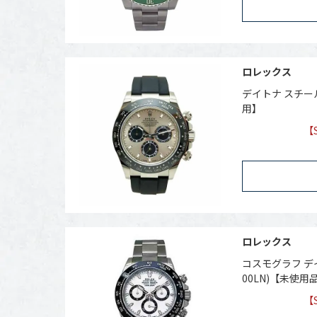
ロレックス
デイトナ スチール
用】
【
ロレックス
コスモグラフ デ
00LN)【未使用
【