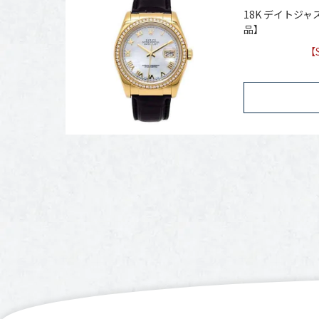
18K デイトジャス
品】
【