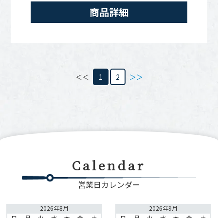
商品詳細
＜＜
1
2
＞＞
Calendar
営業日カレンダー
2026年8月
2026年9月
日
月
火
水
木
金
土
日
月
火
水
木
金
土