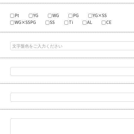
Pt
YG
WG
PG
YG×SS
WG×SSPG
SS
Ti
AL
CE