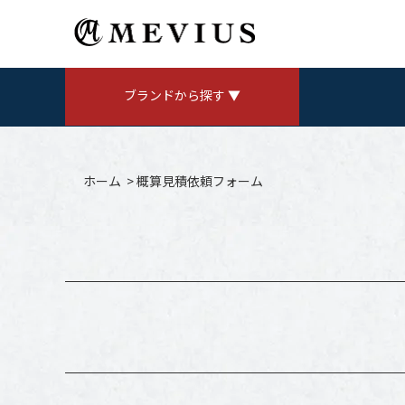
ブランドから探す ▼
ROLEX
ロレックス
ホーム
> 概算見積依頼フォーム
AUDEMARS PIGUET
V
オーデマ ピゲ
CHANEL
シャネル
Jaeger LeCoultre
ジャガールクルト