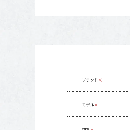
ブランド
※
モデル
※
型番
※