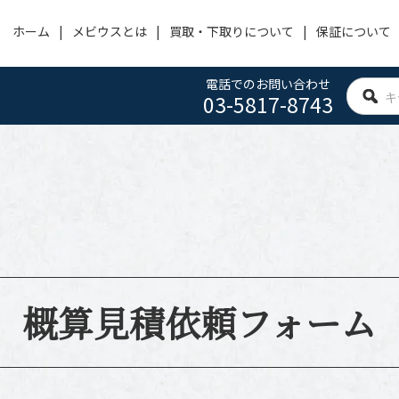
ホーム
メビウスとは
買取・下取りについて
保証について
電話でのお問い合わせ
03-5817-8743
OMEGA
PANERAI
HUBLOT
オメガ
パネライ
ウブロ
ACHERONCONSTANTIN
CARTIER
IWC
ヴァシュロン・コンスタンタン
カルティエ
アイ・ダブリュー・シー
BVLGARI
FRANCK MULLER
ROGER DUBUIS
ブルガリ
フランクミュラー
ロジェ デュブイ
概算見積依頼フォーム
ZENITH
TAG HEUER
SEIKO
ゼニス
タグホイヤー
セイコー