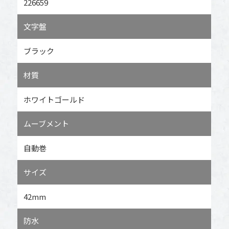
226659
文字盤
ブラック
材質
ホワイトゴールド
ムーブメント
自動巻
サイズ
42mm
防水