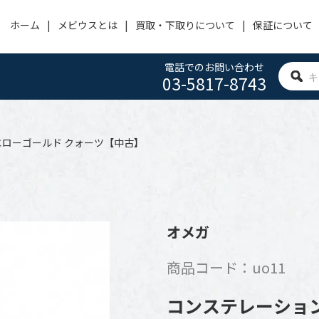
ホーム
メビウスとは
買取・下取りについて
保証について
電話でのお問い合わせ
03-5817-8743
OMEGA
PANERAI
HUBLOT
オメガ
パネライ
ウブロ
エローゴールド クォーツ【中古】
ACHERONCONSTANTIN
CARTIER
IWC
ヴァシュロン・コンスタンタン
カルティエ
アイ・ダブリュー・シー
BVLGARI
FRANCK MULLER
ROGER DUBUIS
オメガ
ブルガリ
フランクミュラー
ロジェ デュブイ
商品コード：uo11
ZENITH
TAG HEUER
SEIKO
ゼニス
タグホイヤー
セイコー
コンステレーション