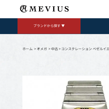
ブランドから探す ▼
ROLEX
ロレックス
ホーム
>
オメガ
>
中古
>
コンステレーション ベゼルイ
AUDEMARS PIGUET
V
オーデマ ピゲ
CHANEL
シャネル
Jaeger LeCoultre
ジャガールクルト