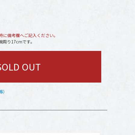
時に備考欄へご記入ください。
周り17cmです。
SOLD OUT
等）