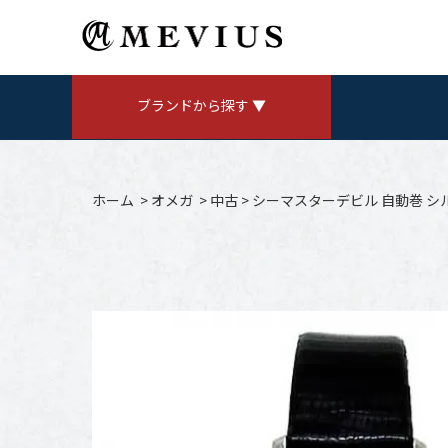
ブランドから探す ▼
ROLEX
ロレックス
ホーム
>
オメガ
>
中古
>
シーマスターデビル 自動巻 
AUDEMARS PIGUET
V
オーデマ ピゲ
CHANEL
シャネル
Jaeger LeCoultre
ジャガールクルト