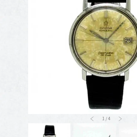
1
/
4