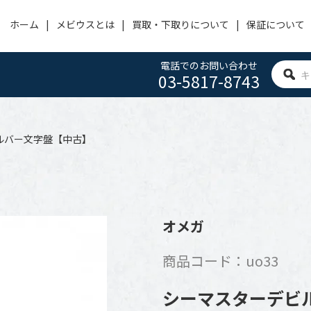
ホーム
メビウスとは
買取・下取りについて
保証について
電話でのお問い合わせ
03-5817-8743
OMEGA
PANERAI
HUBLOT
オメガ
パネライ
ウブロ
シルバー文字盤【中古】
ACHERONCONSTANTIN
CARTIER
IWC
ヴァシュロン・コンスタンタン
カルティエ
アイ・ダブリュー・シー
BVLGARI
FRANCK MULLER
ROGER DUBUIS
オメガ
ブルガリ
フランクミュラー
ロジェ デュブイ
商品コード：uo33
ZENITH
TAG HEUER
SEIKO
ゼニス
タグホイヤー
セイコー
シーマスターデビル