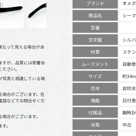
ブランド
オメガ
商品名
シーマ
型番
文字盤
シルバ
異なって見える場合があ
材質
ステン
ますが、品質には影響あ
ムーブメント
自動巻
ください。
サイズ
約34
が写真と相違している場
防水
非防水
る場合がございます。在
機能
日付表
電話などでお問合せくだ
付属品
腕時計
る場合がございます。
状態
中古
ます。