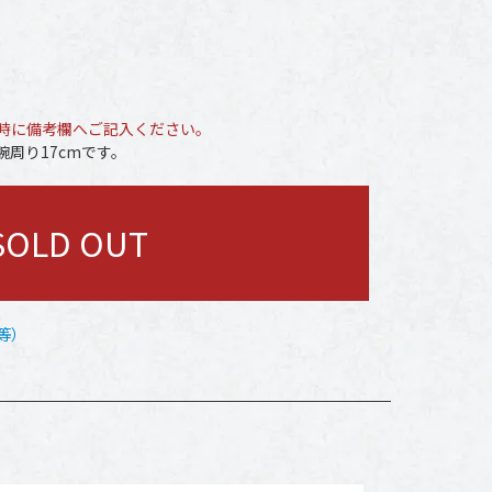
時に備考欄へご記入ください。
周り17cmです。
SOLD OUT
等）