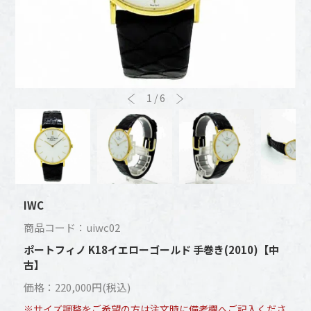
1
/
6
IWC
商品コード：uiwc02
ポートフィノ K18イエローゴールド 手巻き(2010)【中
古】
価格：220,000円(税込)
※サイズ調整をご希望の方は注文時に備考欄へご記入くださ