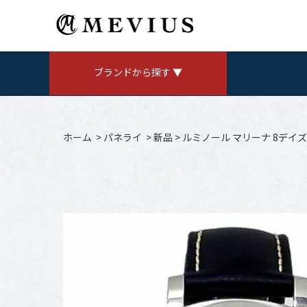
ブランドから探す ▼
ROLEX
ロレックス
ホーム
>
パネライ
>
新品
>
ルミノール マリーナ 8デイズ(
AUDEMARS PIGUET
V
オーデマ ピゲ
CHANEL
シャネル
Jaeger LeCoultre
ジャガールクルト