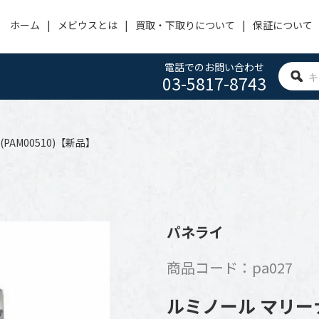
ホーム
メビウスとは
買取・下取りについて
保証について
電話でのお問い合わせ
03-5817-8743
OMEGA
PANERAI
HUBLOT
オメガ
パネライ
ウブロ
PAM00510)【新品】
ACHERONCONSTANTIN
CARTIER
IWC
ヴァシュロン・コンスタンタン
カルティエ
アイ・ダブリュー・シー
BVLGARI
FRANCK MULLER
ROGER DUBUIS
パネライ
ブルガリ
フランクミュラー
ロジェ デュブイ
商品コード：pa027
ZENITH
TAG HEUER
SEIKO
ゼニス
タグホイヤー
セイコー
ルミノール マリーナ 