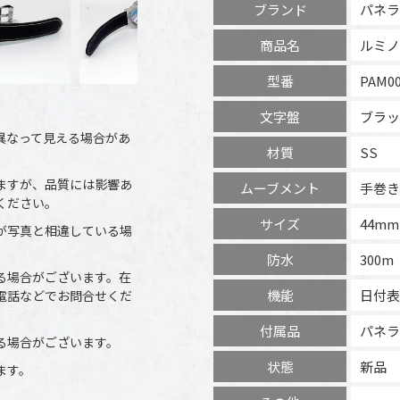
ブランド
パネラ
商品名
ルミノ
型番
PAM00
文字盤
ブラッ
異なって見える場合があ
材質
SS
ますが、品質には影響あ
ムーブメント
手巻き
ください。
サイズ
44mm
が写真と相違している場
防水
300m
る場合がございます。在
機能
日付表
電話などでお問合せくだ
付属品
パネラ
る場合がございます。
状態
新品
ます。