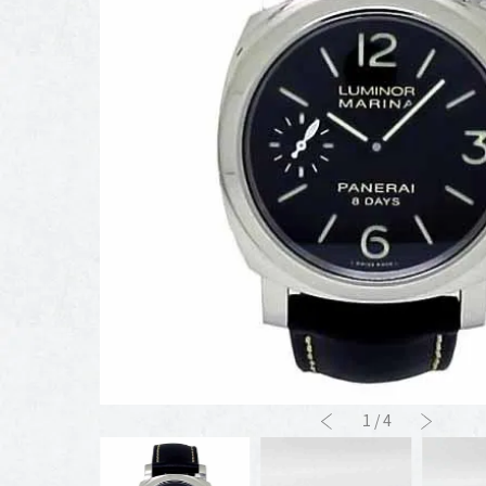
1
/
4