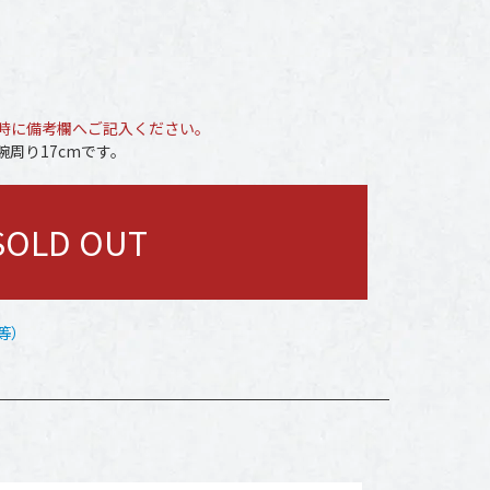
時に備考欄へご記入ください。
周り17cmです。
SOLD OUT
等）