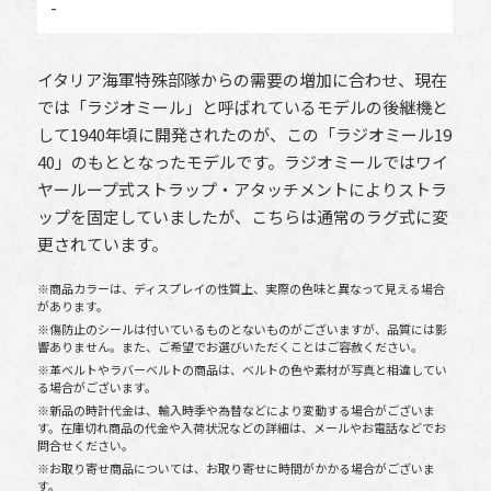
-
イタリア海軍特殊部隊からの需要の増加に合わせ、現在
では「ラジオミール」と呼ばれているモデルの後継機と
して1940年頃に開発されたのが、この「ラジオミール19
40」のもととなったモデルです。ラジオミールではワイ
ヤーループ式ストラップ・アタッチメントによりストラ
ップを固定していましたが、こちらは通常のラグ式に変
更されています。
※商品カラーは、ディスプレイの性質上、実際の色味と異なって見える場合
があります。
※傷防止のシールは付いているものとないものがございますが、品質には影
響ありません。また、ご希望でお選びいただくことはご容赦ください。
※革ベルトやラバーベルトの商品は、ベルトの色や素材が写真と相違してい
る場合がございます。
※新品の時計代金は、輸入時季や為替などにより変動する場合がございま
す。在庫切れ商品の代金や入荷状況などの詳細は、メールやお電話などでお
問合せください。
※お取り寄せ商品については、お取り寄せに時間がかかる場合がございま
す。