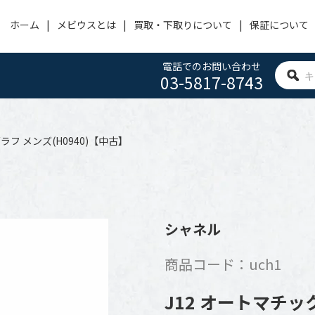
ホーム
メビウスとは
買取・下取りについて
保証について
電話でのお問い合わせ
03-5817-8743
OMEGA
PANERAI
HUBLOT
オメガ
パネライ
ウブロ
ラフ メンズ(H0940)【中古】
ACHERONCONSTANTIN
CARTIER
IWC
ヴァシュロン・コンスタンタン
カルティエ
アイ・ダブリュー・シー
BVLGARI
FRANCK MULLER
ROGER DUBUIS
シャネル
ブルガリ
フランクミュラー
ロジェ デュブイ
商品コード：uch1
ZENITH
TAG HEUER
SEIKO
ゼニス
タグホイヤー
セイコー
J12 オートマチック