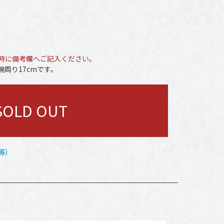
時に備考欄へご記入ください。
周り17cmです。
SOLD OUT
等）