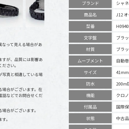
ブランド
シャネ
商品名
J12
型番
H0940
文字盤
ブラッ
異なって見える場合があ
材質
ブラッ
ますが、品質には影響あ
ムーブメント
自動巻
ください。
サイズ
41mm
が写真と相違している場
防水
200
る場合がございます。在
機能
クロノ
電話などでお問合せくだ
付属品
国際保
る場合がございます。
状態
中古品
ます。