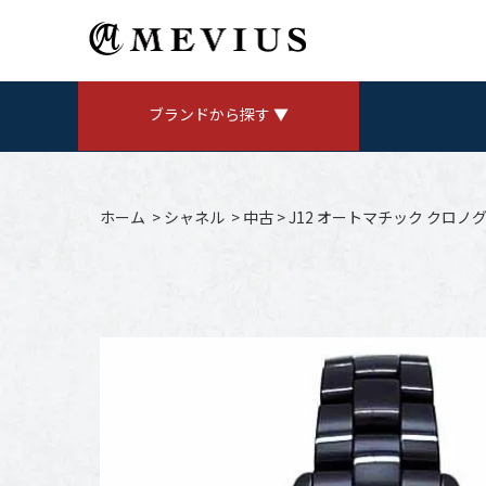
ブランドから探す ▼
ROLEX
ロレックス
ホーム
>
シャネル
>
中古
>
J12 オートマチック クロノグ
AUDEMARS PIGUET
V
オーデマ ピゲ
CHANEL
シャネル
Jaeger LeCoultre
ジャガールクルト