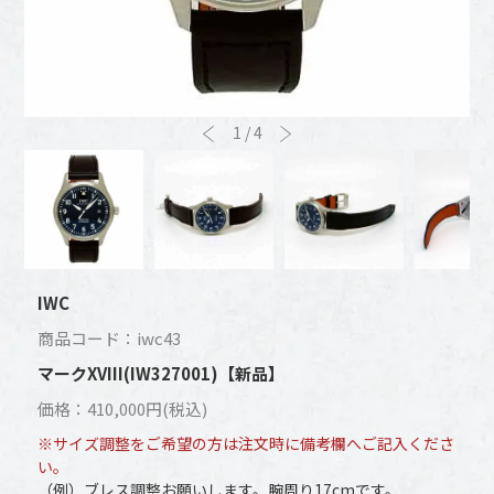
1
/
4
IWC
商品コード：iwc43
マークXVIII(IW327001)【新品】
価格：410,000円(税込)
※サイズ調整をご希望の方は注文時に備考欄へご記入くださ
い。
（例）ブレス調整お願いします。腕周り17cmです。