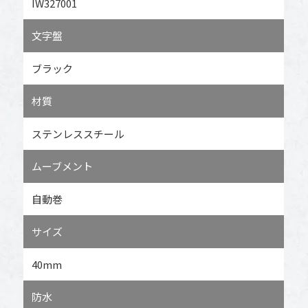
IW327001
文字盤
ブラック
材質
ステンレススチール
ムーブメント
自動巻
サイズ
40mm
防水