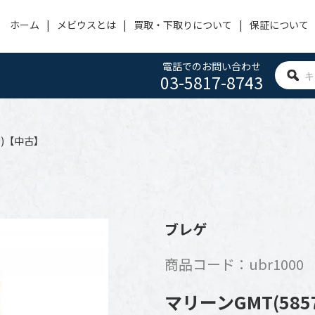
ホーム
メビウスとは
買取・下取りについて
保証について
電話でのお問い合わせ
03-5817-8743
OMEGA
PANERAI
HUBLOT
オメガ
パネライ
ウブロ
ZU)【中古】
ACHERONCONSTANTIN
CARTIER
IWC
ヴァシュロン・コンスタンタン
カルティエ
アイ・ダブリュー・シー
BVLGARI
FRANCK MULLER
ROGER DUBUIS
ブレゲ
ブルガリ
フランクミュラー
ロジェ デュブイ
商品コード：ubr1000
ZENITH
TAG HEUER
SEIKO
ゼニス
タグホイヤー
セイコー
マリーンGMT(585