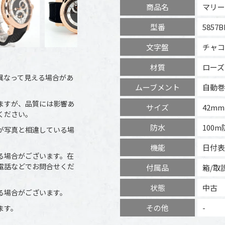
商品名
マリー
型番
5857B
文字盤
チャコ
材質
ローズ
異なって見える場合があ
ムーブメント
自動巻
ますが、品質には影響あ
サイズ
42mm
ください。
防水
100
が写真と相違している場
機能
日付表
る場合がございます。在
電話などでお問合せくだ
付属品
箱/取
状態
中古
る場合がございます。
その他
-
ます。