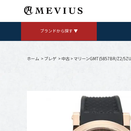
ブランドから探す ▼
ROLEX
ロレックス
ホーム
>
ブレゲ
>
中古
>
マリーンGMT(5857BR/Z2/5
AUDEMARS PIGUET
V
オーデマ ピゲ
CHANEL
シャネル
Jaeger LeCoultre
ジャガールクルト