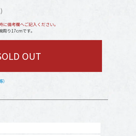
)
時に備考欄へご記入ください。
周り17cmです。
SOLD OUT
等）