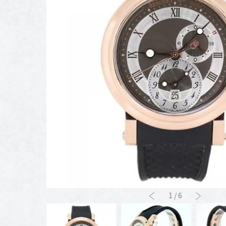
1
/
6