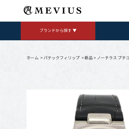
ブランドから探す ▼
ROLEX
ロレックス
ホーム
>
パテックフィリップ
>
新品
>
ノーチラス プチコン
AUDEMARS PIGUET
V
オーデマ ピゲ
CHANEL
シャネル
Jaeger LeCoultre
ジャガールクルト