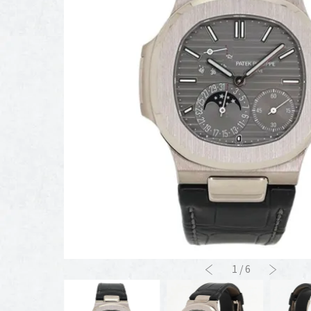
1
/
6