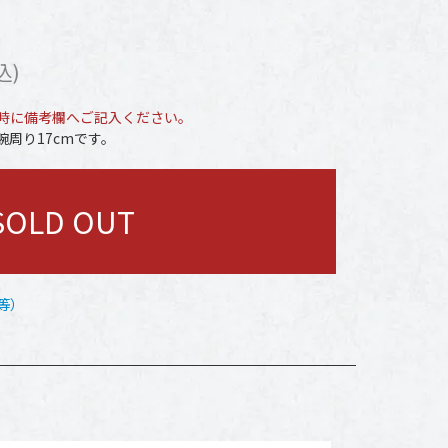
込)
時に備考欄へご記入ください。
周り17cmです。
SOLD OUT
等）