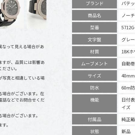
ブランド
パテッ
商品名
ノーチ
型番
5712G
文字盤
グレー
異なって見える場合があ
材質
18K
ますが、品質には影響あ
ムーブメント
自動巻
ください。
サイズ
40m
が写真と相違している場
防水
60m
る場合がございます。在
機能
日付表
電話などでお問合せくだ
イズ
る場合がございます。
付属品
純正箱
ます。
状態
新品