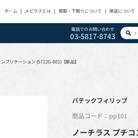
ホーム
メビウスとは
買取・下取りについて
保証について
電話でのお問い合わせ
03-5817-8743
OMEGA
PANERAI
HUBLOT
オメガ
パネライ
ウブロ
プリケーション (5712G-001)【新品】
ACHERONCONSTANTIN
CARTIER
IWC
ヴァシュロン・コンスタンタン
カルティエ
アイ・ダブリュー・シー
BVLGARI
FRANCK MULLER
ROGER DUBUIS
パテックフィリップ
ブルガリ
フランクミュラー
ロジェ デュブイ
商品コード：pp101
ZENITH
TAG HEUER
SEIKO
ゼニス
タグホイヤー
セイコー
ノーチラス プチコンプ