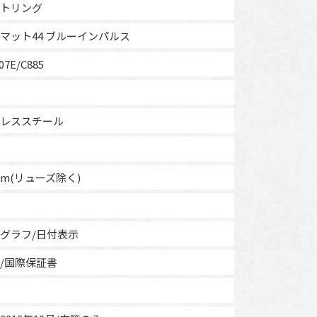
トリング
マット44 ブルーインパルス
07E/C885
レススチール
mm(リューズ除く)
グラフ/日付表示
/国際保証書