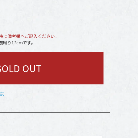
時に備考欄へご記入ください。
周り17cmです。
SOLD OUT
等）