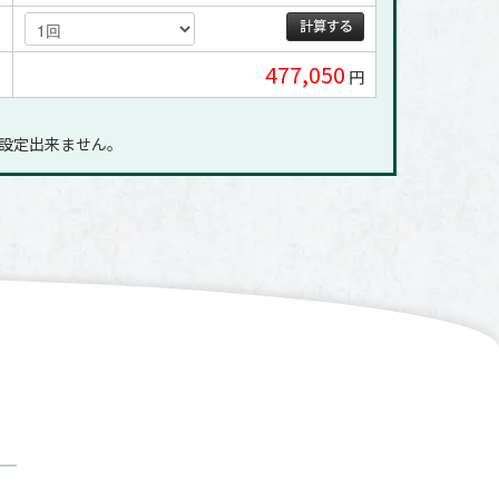
477,050
円
に設定出来ません｡