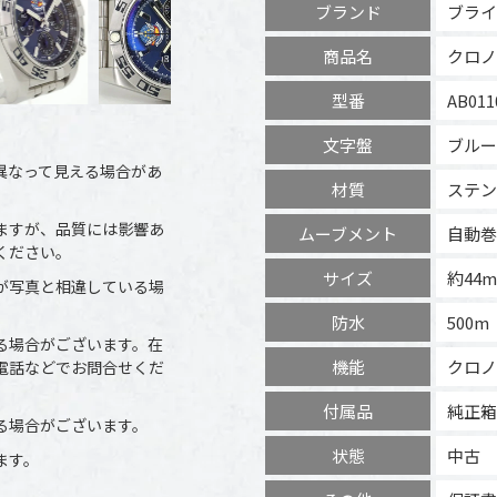
ブランド
ブライ
商品名
クロノ
型番
AB011
文字盤
ブルー
異なって見える場合があ
材質
ステン
ますが、品質には影響あ
ムーブメント
自動巻
ください。
サイズ
約44
が写真と相違している場
防水
500m
る場合がございます。在
機能
クロノ
電話などでお問合せくだ
付属品
純正箱
る場合がございます。
状態
中古
ます。