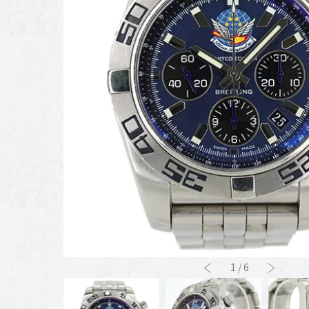
1
/
6