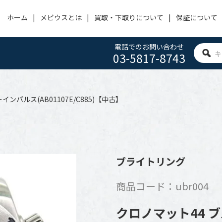
ホーム
メビウスとは
買取・下取りについて
保証について
電話でのお問い合わせ
03-5817-8743
OMEGA
PANERAI
HUBLOT
オメガ
パネライ
ウブロ
ンパルス(AB01107E/C885)【中古】
ACHERONCONSTANTIN
CARTIER
IWC
ヴァシュロン・コンスタンタン
カルティエ
アイ・ダブリュー・シー
BVLGARI
FRANCK MULLER
ROGER DUBUIS
ブライトリング
ブルガリ
フランクミュラー
ロジェ デュブイ
商品コード：ubr004
ZENITH
TAG HEUER
SEIKO
ゼニス
タグホイヤー
セイコー
クロノマット44 ブル