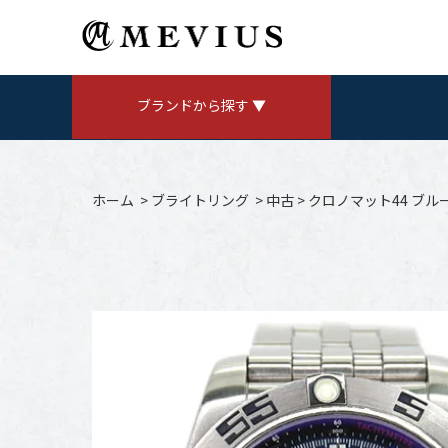
ブランドから探す ▼
ROLEX
ロレックス
ホーム
>
ブライトリング
>
中古
>
クロノマット44 ブルーイ
AUDEMARS PIGUET
V
オーデマ ピゲ
CHANEL
シャネル
Jaeger LeCoultre
ジャガールクルト