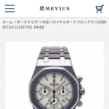
カ
ホーム
>
オーデマ ピゲ
>
中古
>
ロイヤルオーク クロノグラフ(2586
0ST.OO.1110ST.05)【中古】